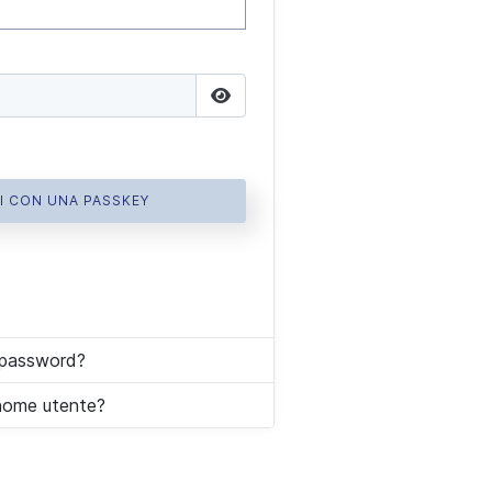
Mostra password
I CON UNA PASSKEY
a password?
 nome utente?